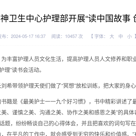
神卫生中心护理部开展“读中国故事 
布：2024-05-17 16:37
阅读：10457 次
【 字体：
大
中
小
为丰富护理人员文化生活，提高护理人员人文修养和职业
护理”读书会活动。
刘希带领护理天使们做了“冥想”放松训练，把大家的身
的书籍是《最美护士一一九个好习惯》，书中精彩讲述了最
之美、谨慎之美、沟通之美、协作之美和感恩之美”的具体
一话题，纷纷畅谈自己的心得体会，并且把喜欢的词句写在
，在平凡的工作中，就会感受到无穷的快乐和价值感。”有