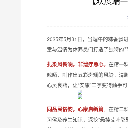
【欢度端午
2025年5月31日，当端午的粽
意与温情为休养员们打造了独特的
在精一
扎染风铃响，非遗疗愈心。
晾晒，制作出五彩斑斓的风铃。清
心灵良药，让“安康”二字变得触手
。
在精二
同品民俗韵，心康启新篇
习俗及养生知识，深挖“悬挂艾叶驱