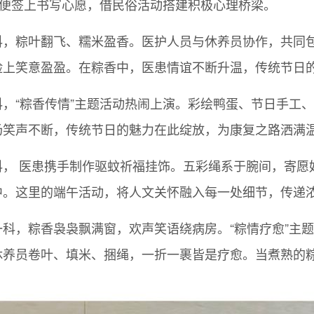
型便签上书写心愿，借民俗活动搭建积极心理桥梁。
科，粽叶翻飞、糯米盈香。医护人员与休养员协作，共同
脸上笑意盈盈。在粽香中，医患情谊不断升温，传统节日
科，“粽香传情”主题活动热闹上演。彩绘鸭蛋、节日手工
场笑声不断，传统节日的魅力在此绽放，为康复之路洒满
科， 医患携手制作驱蚊祈福挂饰。五彩绳系于腕间，寄愿
中。这里的端午活动，将人文关怀融入每一处细节，传递
一科，粽香袅袅飘满窗，欢声笑语绕病房。“粽情疗愈”主
休养员卷叶、填米、捆绳，一折一裹皆是疗愈。当煮熟的