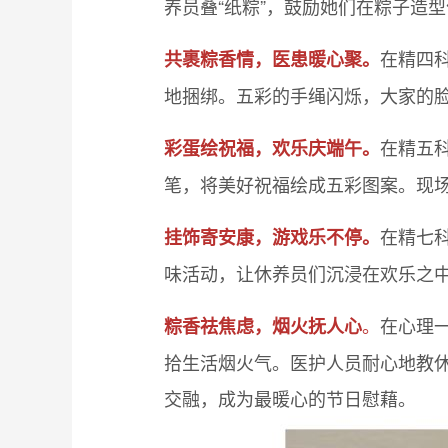
养员叠“纸粽”，鼓励她们在粽子造
在精四
共裹粽香情，医患暖心聚。
地捆绑。五彩的手绳闪烁，大家的
在精五
彩蛋绘祝福，欢乐庆端午。
笔，将美好祝福绘成五彩图案。现
在精七
挂饰寄安康，游戏乐不停。
味活动，让休养员们沉浸在欢乐之
。
在心理
粽香祛焦虑，烟火抚人心
拾生活烟火气。医护人员耐心地教
交融，成为最暖心的节日慰藉。