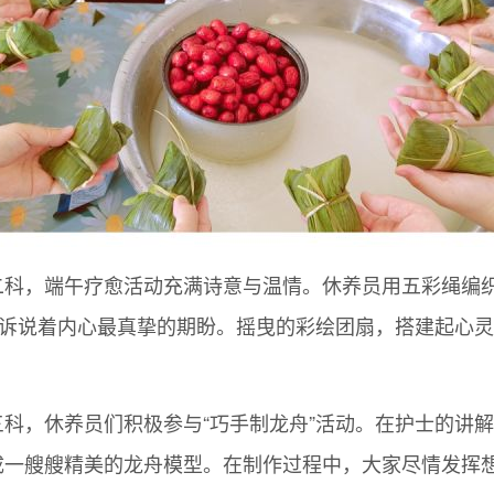
二科，端午疗愈活动充满诗意与温情。休养员用五彩绳编织
一笔都诉说着内心最真挚的期盼。摇曳的彩绘团扇，搭建起心
三科，休养员们积极参与“巧手制龙舟”活动。在护士的讲
成一艘艘精美的龙舟模型。在制作过程中，大家尽情发挥