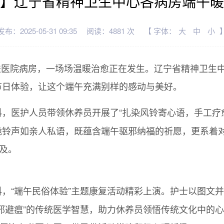
】辽宁省精神卫生中心各病房端午暖
发布：2025-05-31 09:35
阅读：4881 次
【 字体：
大
中
小
香飘进医院病房，一场场温暖治愈正在发生。辽宁省精神卫
节日体验，让这个端午充满别样的感动与美好。
科，医护人员带领休养员开展了“扎染风铃寄心语，手工疗
脆铃声如亲人私语，既蕴含端午驱邪纳福的祈愿，更系着
可及。
科，“端午民俗体验”主题康复活动精彩上演。护士以图文并
邪避瘟”的传统医学智慧，助力休养员领悟传统文化中的