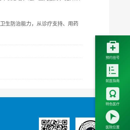
神卫生防治能力，从诊疗支持、用药

预约挂号

就医指南

特色医疗

医院位置