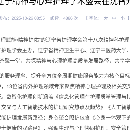
辽宁精神与心理护理学术盛会在沈召
发布：2025-10-26 08:55
阅读：4886 次
【 字体：
大
中
小
题为“心理赋能•精神护佑”的辽宁省护理学会第十八次精神科
省护理学会主办，辽宁省精神卫生中心、辽宁中医药大学
仁齐聚一堂，共探精神与心理护理高质量发展路径，共享
”的服务理念、提升全方位全周期健康服务能力为核心目
，13位省内外护理领域专家聚焦精神心理护理及相关交
。数智化护理创新涵盖《信息化管理在护理质量管理与持
科交叉与人工智能技术的护理研究热点及趋势》《人工智
赋能护理发展新路径；身心整合照护包含《心身一体观下
护士健康的双路径》，强调生理与心理协同护理；安全管