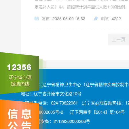
定递补人员）中，按招聘计划与面试人数1:3的比例
发布
2026-06-09 16:32
浏览
4202
上一页
版权所有：辽宁省精神卫生中心（辽宁省精神疾病控制中
地址：辽宁省开原市文化路10号
医院联系电话：024-73822981 辽宁省心理援助热线：12
辽ICP备08002005号-2
辽卫网审字【2014】第104号
辽公网安备：21128202000206号