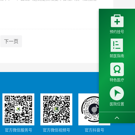

预约挂号
下一页

就医指南

特色医疗

医院位置

官方微信服务号
官方微信视频号
官方抖音号