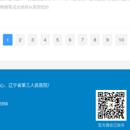
，根据笔试总成绩从高到低的
1
2
3
4
5
6
7
8
9
10
心、辽宁省第三人民医院）
356
官方微信订阅号