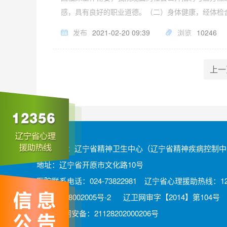
感，具有良好的职业道德。（二）身体健康，经体检
发布
2021-02-20 09:39
浏览
10246
上一
版权所有：辽宁省精神卫生中心（辽宁省精神疾病控制中
地址：辽宁省开原市文化路10号
医院联系电话：024-73822981 辽宁省心理援助热线：12
辽ICP备08002005号-2
辽卫网审字【2014】第104号
辽公网安备：21128202000206号