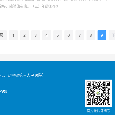
合格，能够值夜班。（三）年龄须在3
页
1
2
3
4
5
6
7
8
9
心、辽宁省第三人民医院）
356
官方微信订阅号