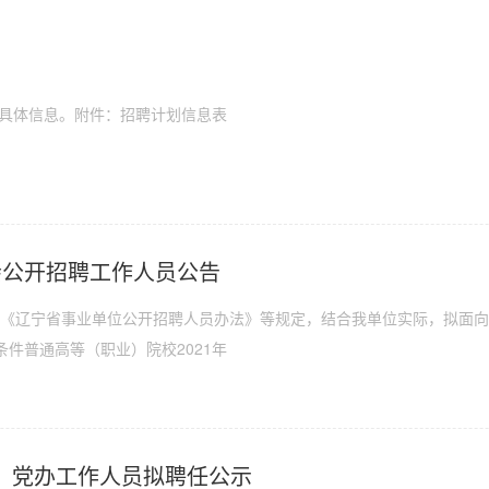
看具体信息。附件：招聘计划信息表
社会公开招聘工作人员公告
)、《辽宁省事业单位公开招聘人员办法》等规定，结合我单位实际，拟面
件普通高等（职业）院校2021年
办、党办工作人员拟聘任公示