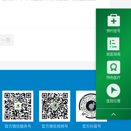

预约挂号
下一页

就医指南

特色医疗

医院位置

官方微信服务号
官方微信视频号
官方抖音号